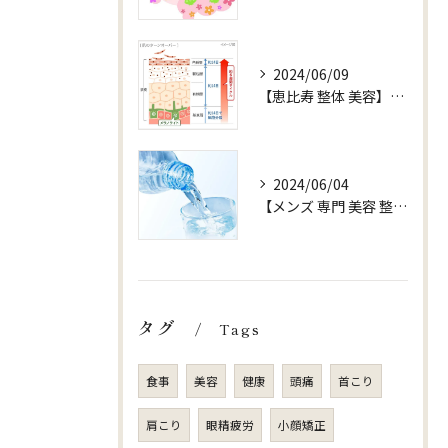
2024/06/09
【恵比寿 整体 美容】お水 ターンオーバー
2024/06/04
【メンズ 専門 美容 整体 sjuni】【水以外ののみものはOK?】
タグ
Tags
食事
美容
健康
頭痛
首こり
肩こり
眼精疲労
小顔矯正