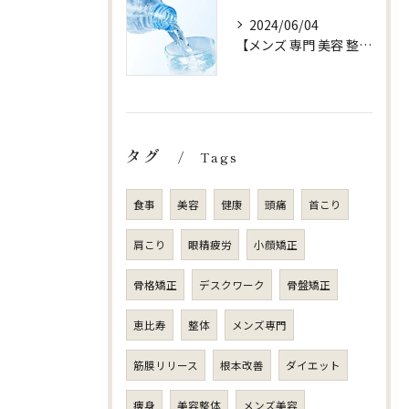
2024/06/04
【メンズ 専門 美容 整体 sjuni】【水以外ののみものはOK?】
タグ
Tags
食事
美容
健康
頭痛
首こり
肩こり
眼精疲労
小顔矯正
骨格矯正
デスクワーク
骨盤矯正
恵比寿
整体
メンズ専門
筋膜リリース
根本改善
ダイエット
痩身
美容整体
メンズ美容