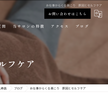
お仕事からくる肩こり 原因とセルフケア
お問い合わせはこちら
質問
当サロンの特徴
アクセス
ブログ
肩こり
メンズ美容整体 sjuni 恵比寿店
首コリ
ルフケア
腰痛
猫背
骨盤矯正
比寿店
ブログ
お仕事からくる肩こり 原因とセルフケア