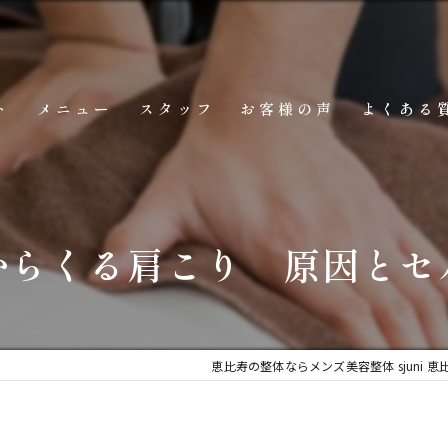
ト
メニュー
スタッフ
お客様の声
よくある
からくる肩こり 原因とセ
恵比寿の整体ならメンズ美容整体 sjuni 恵