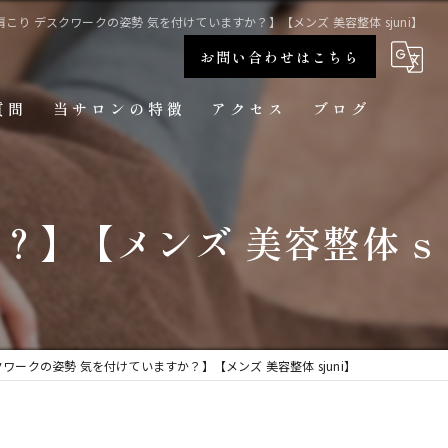
肩こり デスクワークの姿勢 気を付けていますか？】【メンズ 美容整体 sjuni】
お問い合わせはこちら
質問
当サロンの特徴
アクセス
ブログ
肩こり
メンズ美容整体 sjuni 恵比寿店
？】【メンズ 美容整体 s
首コリ
腰痛
猫背
骨盤矯正
ワークの姿勢 気を付けていますか？】【メンズ 美容整体 sjuni】