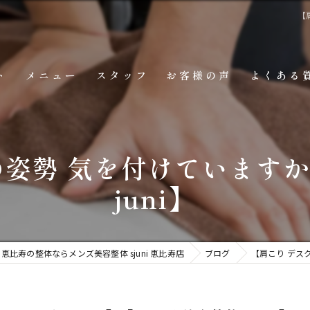
【
ト
メニュー
スタッフ
お客様の声
よくある
姿勢 気を付けていますか
juni】
恵比寿の整体ならメンズ美容整体 sjuni 恵比寿店
ブログ
【肩こり デスク