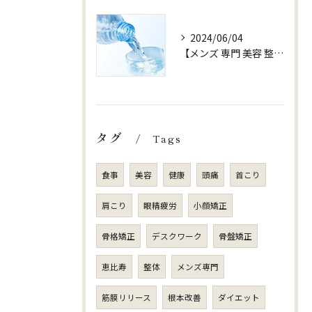
2024/06/04
【メンズ 専門 美容 整体 sjuni】【水以外ののみものはOK?】
タグ
Tags
食事
美容
健康
頭痛
首こり
肩こり
眼精疲労
小顔矯正
骨格矯正
デスクワーク
骨盤矯正
恵比寿
整体
メンズ専門
筋膜リリース
根本改善
ダイエット