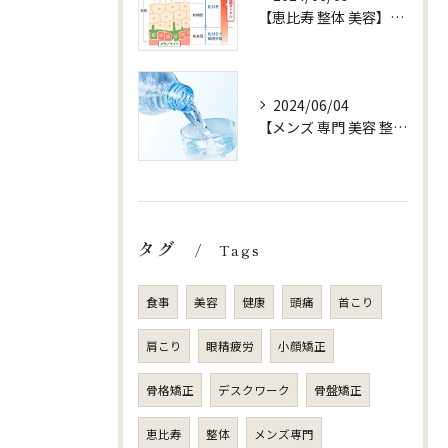
【恵比寿 整体 美容】お水 ターンオーバー
2024/06/04
【メンズ 専門 美容 整体 sjuni】【水以外ののみものはOK?】
タグ
Tags
食事
美容
健康
頭痛
首こり
肩こり
眼精疲労
小顔矯正
骨格矯正
デスクワーク
骨盤矯正
恵比寿
整体
メンズ専門