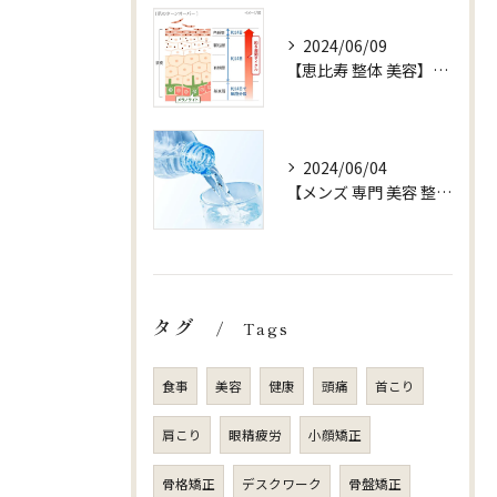
2024/06/09
【恵比寿 整体 美容】お水 ターンオーバー
2024/06/04
【メンズ 専門 美容 整体 sjuni】【水以外ののみものはOK?】
タグ
Tags
食事
美容
健康
頭痛
首こり
肩こり
眼精疲労
小顔矯正
骨格矯正
デスクワーク
骨盤矯正