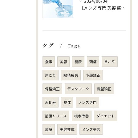
2024/06/04
【メンズ 専門 美容 整体 sjuni】【水以外ののみものはOK?】
タグ
Tags
食事
美容
健康
頭痛
首こり
肩こり
眼精疲労
小顔矯正
骨格矯正
デスクワーク
骨盤矯正
恵比寿
整体
メンズ専門
筋膜リリース
根本改善
ダイエット
痩身
美容整体
メンズ美容