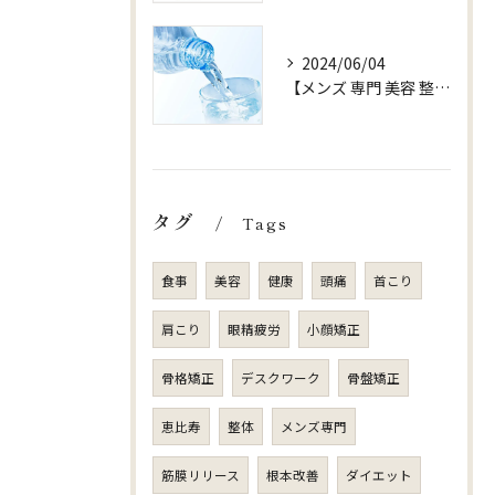
2024/06/04
【メンズ 専門 美容 整体 sjuni】【水以外ののみものはOK?】
タグ
Tags
食事
美容
健康
頭痛
首こり
肩こり
眼精疲労
小顔矯正
骨格矯正
デスクワーク
骨盤矯正
恵比寿
整体
メンズ専門
筋膜リリース
根本改善
ダイエット